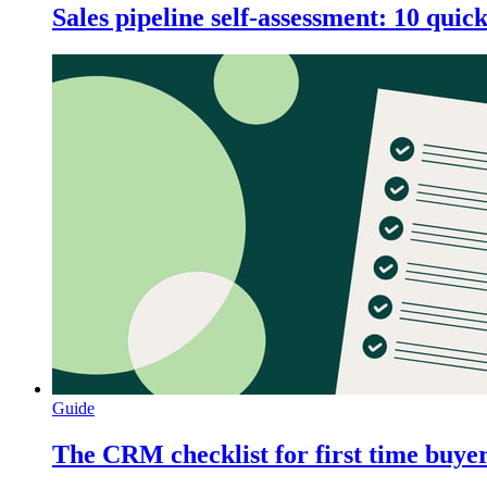
Sales pipeline self-assessment: 10 quic
Guide
The CRM checklist for first time buye