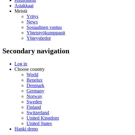
Hinnoittelu
Asiakkaat
Meistä
Yritys
News
Sosiaalinen vastuu
Yhteistyökumppanit
Yhteystiedot
Secondary navigation
Log in
Choose country
World
Benelux
Denmark
Germany
Norway
Sweden
Finland
Switzerland
United Kingdom
United States
Hanki demo