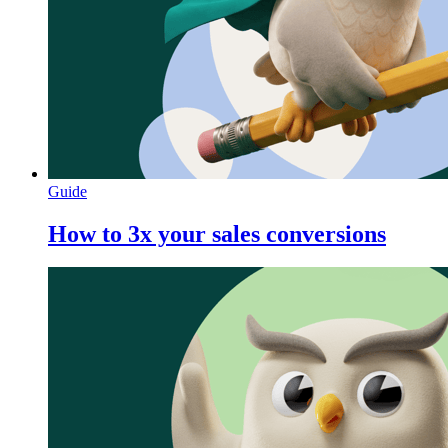
Guide
How to 3x your sales conversions