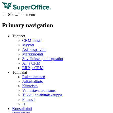
Show/hide menu
Primary navigation
Tuotteet
CRM-alusta
Myynti
Asiakaspalvelu
Markkinointi
Sovellukset ja integraatiot
AI ja CRM
ERP ja CRM
Toimialat
Rakentaminen
Julkishallinto
Kiinteistö
Valmistava teollisuus
Tukku ja vähittäiskauppa
Finanssi
IT
Konsultointi