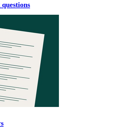
k questions
rs